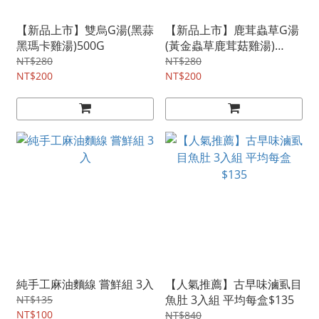
【新品上市】雙烏G湯(黑蒜
【新品上市】鹿茸蟲草G湯
黑瑪卡雞湯)500G
(黃金蟲草鹿茸菇雞湯)
550G
NT$280
NT$280
NT$200
NT$200
純手工麻油麵線 嘗鮮組 3入
【人氣推薦】古早味滷虱目
魚肚 3入組 平均每盒$135
NT$135
NT$100
NT$840