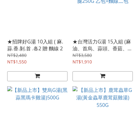
★招牌好G湯 10入組 ( 麻.
★台灣活力G湯 15入組 (麻
蒜.香.剝.首 .各2 贈 麵線 2
油、首烏、蒜頭、香菇、剝
皮 各3入 贈 私房雞腿250G
NT$2,480
NT$3,580
NT$1,550
乙包+麵線二包
NT$1,910