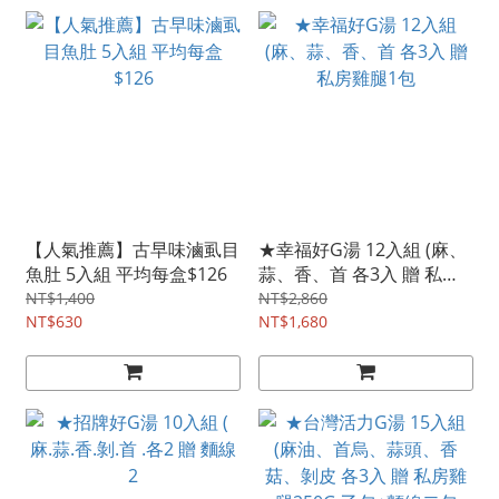
【人氣推薦】古早味滷虱目
★幸福好G湯 12入組 (麻、
魚肚 5入組 平均每盒$126
蒜、香、首 各3入 贈 私房
雞腿1包
NT$1,400
NT$2,860
NT$630
NT$1,680