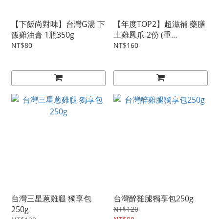
【下飯尚對味】台灣G湯 下
【年度TOP2】超滋補 藥膳
飯雞油膏 1瓶350g
土雞鳳爪 2份 (重
量:260g±10/1份)
NT$80
NT$160
台灣三星蔥雞腿 獨享包
台灣醉雞腿獨享包250g
250g
NT$120