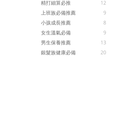
精打細算必推
12
上班族必備推薦
9
小孩成長推薦
8
女生溫氣必備
9
男生保養推薦
13
銀髮族健康必備
20