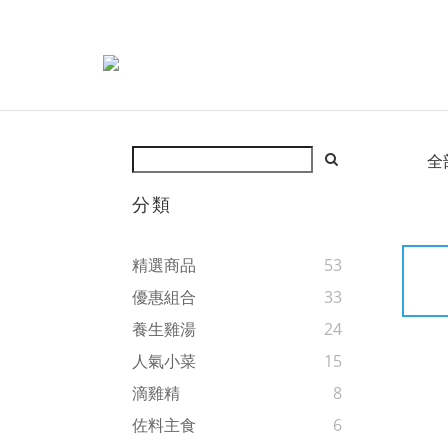
全
分類
精選商品
53
優惠組合
33
養生雞湯
24
人氣小菜
15
滴雞精
8
佐料主食
6