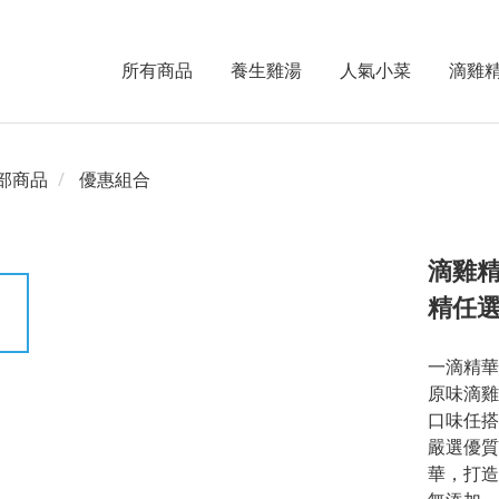
所有商品
養生雞湯
人氣小菜
滴雞
部商品
優惠組合
滴雞精
精任
一滴精華
原味滴雞
口味任搭
嚴選優質
華，打造