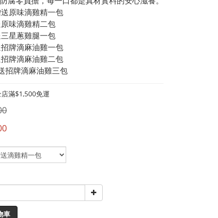
防腐零負擔，每一口都是真材實料的安心滋養。
贈送原味滴雞精一包
送原味滴雞精二包
送三星蔥雞腿一包
送招牌滴麻油雞一包
送招牌滴麻油雞二包
贈送招牌滴麻油雞三包
店滿$1,500免運
00
00
物車