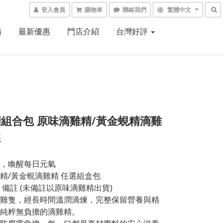
登入會員
購物車
聯絡我們
繁體中文
精
最新優惠
門店介紹
台灣好評
組合包 原味滴雞精/黃金蜆精滴雞
選
，喚醒每日元氣
精/黃金蜆滴雞精 任選組盒包
 備註 (未備註以原味滴雞精出貨)
雞隻，經長時間溫潤滴煉，完整保留營養與精
純粹無負擔的滴雞精。