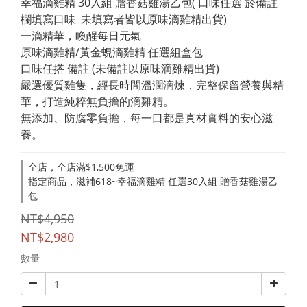
幸福滴雞精 30入組 贈香菇雞湯乙包( 口味任選 於備註
欄填寫口味  未填寫者皆以原味滴雞精出貨)
一滴精華，喚醒每日元氣
原味滴雞精/黃金蜆滴雞精 任選組盒包
口味任搭 備註 (未備註以原味滴雞精出貨)
嚴選優質雞隻，經長時間溫潤滴煉，完整保留營養與精
華，打造純粹無負擔的滴雞精。
無添加、防腐零負擔，每一口都是真材實料的安心滋
養。
全店，全店滿$1,500免運
指定商品，滋補618~幸福滴雞精 任選30入組 贈香菇雞湯乙
包
NT$4,950
NT$2,980
數量