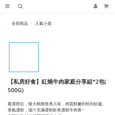
全部商品
人氣小菜
【私房好食】紅燒牛肉家庭分享組*2包(
500G)
嚴選部位，慢火精燉熬煮入味，肉質鮮嫩則恰到好處。
香氣濃郁，湯汁充滿濃郁鮮美濃郁牛肉香~