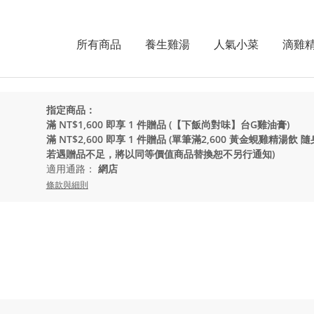
所有商品
養生雞湯
人氣小菜
滴雞
指定商品：
滿 NT$1,600 即享 1 件贈品 (【下飯尚對味】台G雞油膏)
滿 NT$2,600 即享 1 件贈品 (單筆滿2,600 黃金蜆雞精湯
若遇贈品不足，將以同等價值商品替換恕不另行通知)
適用通路：
網店
條款與細則