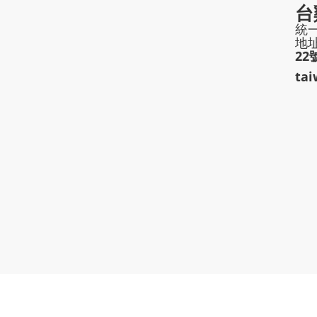
台
統一
地
22
ta