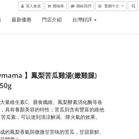
登入會員
購物車
聯絡我們
繁體中文
精
最新優惠
門店介紹
台灣好評
ymama 】鳳梨苦瓜雞湯(嫩雞腿)
50g
大量維生素C、膳食纖維、鳳梨酵素消化酶等各
，具有養顏美容的特性；苦瓜則含有豐富的維他
、苦瓜素，可以達到清涼解渴、降火氣的效果。
成的鳳梨香氣與微微甘苦味的苦瓜，甘甜新鮮、