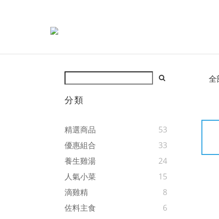
全
分類
精選商品
53
優惠組合
33
養生雞湯
24
人氣小菜
15
滴雞精
8
佐料主食
6