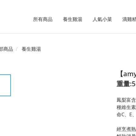
所有商品
養生雞湯
人氣小菜
滴雞
部商品
養生雞湯
【am
重量:5
鳳梨富含
種維生素
命C、E
經烹煮熟