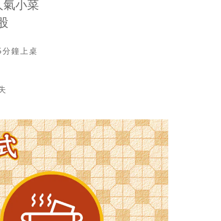
人氣小菜
股
5分鐘上桌
失