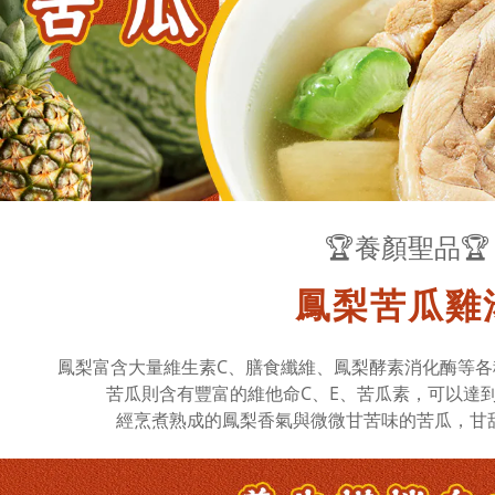
🏆養顏聖品🏆
鳳梨苦瓜雞
鳳梨富含大量維生素C、膳食纖維、鳳梨酵素消化酶等
苦瓜則含有豐富的維他命C、E、苦瓜素，可以達
經烹煮熟成的鳳梨香氣與微微甘苦味的苦瓜，甘