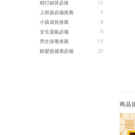
精打細算必推
12
上班族必備推薦
9
小孩成長推薦
8
女生溫氣必備
9
男生保養推薦
13
銀髮族健康必備
20
商品