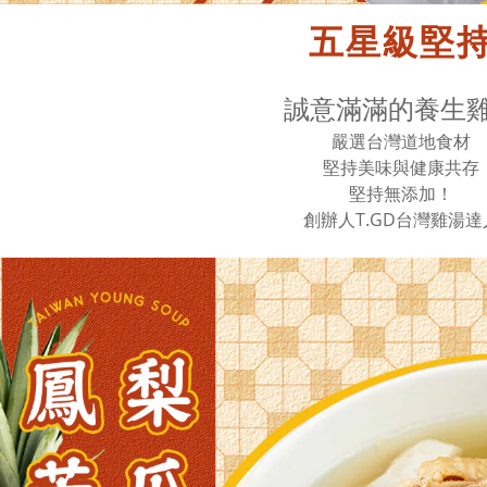
五星級堅
誠意滿滿的養生
嚴選台灣道地食材
堅持美味與健康共存
堅持無添加！
創辦人T.GD台灣雞湯達