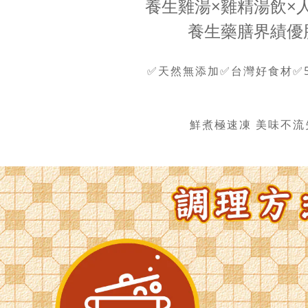
養生雞湯×雞精湯飲×
養生藥膳界績優
✅天然無添加
✅台灣好食材
✅
鮮煮極速凍 美味不流