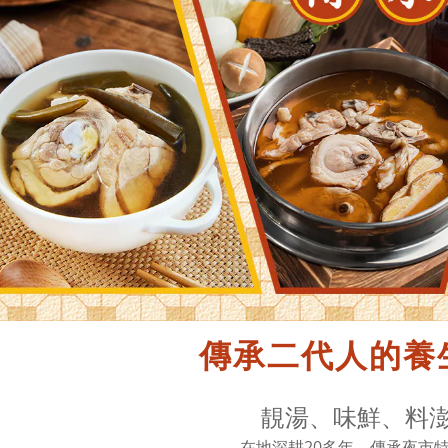
傳承二代人的養
靚湯、味鮮、料
在地深耕20多年，傳承夜市