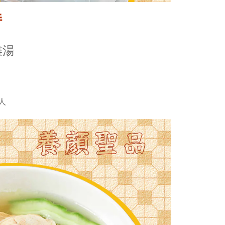
持
雞湯
人