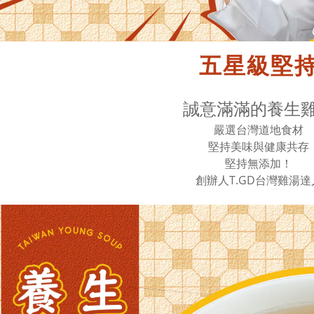
五星級堅
誠意滿滿的養生
嚴選台灣道地食材
堅持美味與健康共存
堅持無添加！
創辦人T.GD台灣雞湯達