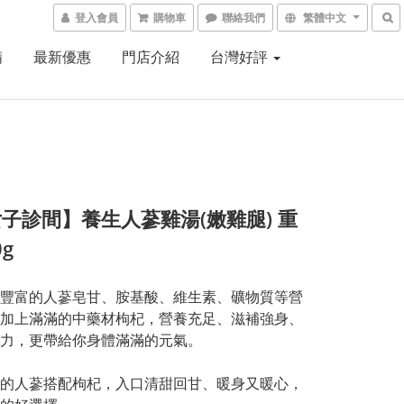
登入會員
購物車
聯絡我們
繁體中文
精
最新優惠
門店介紹
台灣好評
子診間】養生人蔘雞湯(嫩雞腿) 重
0g
豐富的人蔘皂甘、胺基酸、維生素、礦物質等營
加上滿滿的中藥材枸杞，營養充足、滋補強身、
力，更帶給你身體滿滿的元氣。
的人蔘搭配枸杞，入口清甜回甘、暖身又暖心，