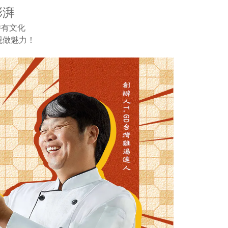
澎湃
特有文化
現做魅力！