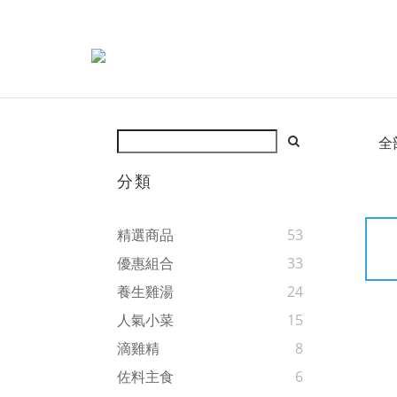
全
分類
精選商品
53
優惠組合
33
養生雞湯
24
人氣小菜
15
滴雞精
8
佐料主食
6