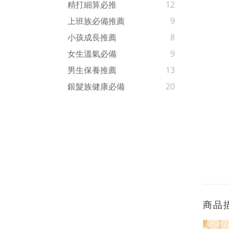
精打細算必推
12
上班族必備推薦
9
小孩成長推薦
8
女生溫氣必備
9
男生保養推薦
13
銀髮族健康必備
20
商品