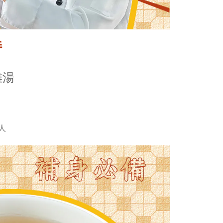
持
雞湯
人