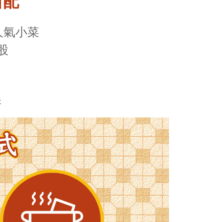
由配
人氣小菜
股
失