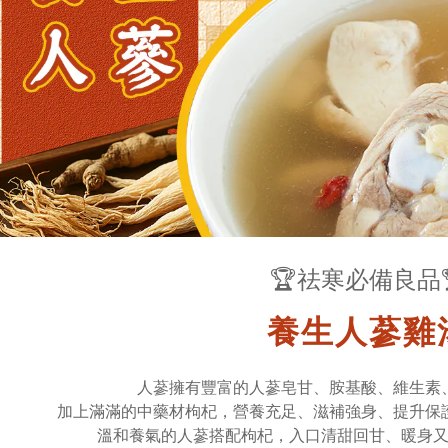
🏆祛寒必備良品
養生人蔘雞
人蔘擁有豐富的人蔘皂甘、胺基酸、維生素
加上滿滿的中藥材枸杞，營養充足、滋補強身、提升保
溫和養氣的人蔘搭配枸杞，入口清甜回甘、暖身