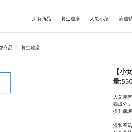
所有商品
養生雞湯
人氣小菜
滴雞
部商品
養生雞湯
【小女
量:55
人蔘擁有
養成分，
提升保護
溫和養氣