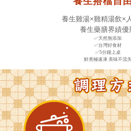
養生搭檔自
養生雞湯×雞精湯飲×
養生藥膳界績優
✅天然無添加
✅台灣好食材
✅5分鐘上桌
鮮煮極速凍 美味不流