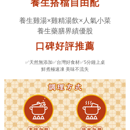
養生搭檔自由配
養生雞湯×雞精湯飲×人氣小菜
養生藥膳界績優股
口碑好評推薦
✅天然無添加✅台灣好食材✅5分鐘上桌
鮮煮極速凍 美味不流失