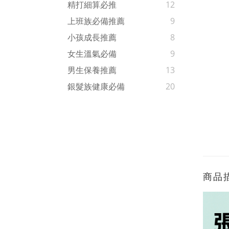
精打細算必推
12
上班族必備推薦
9
小孩成長推薦
8
女生溫氣必備
9
男生保養推薦
13
銀髮族健康必備
20
商品