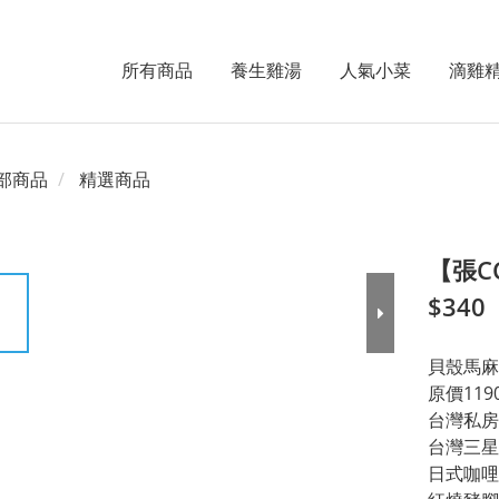
所有商品
養生雞湯
人氣小菜
滴雞
部商品
精選商品
【張C
$340
貝殼馬麻
原價119
台灣私房
台灣三星
日式咖哩