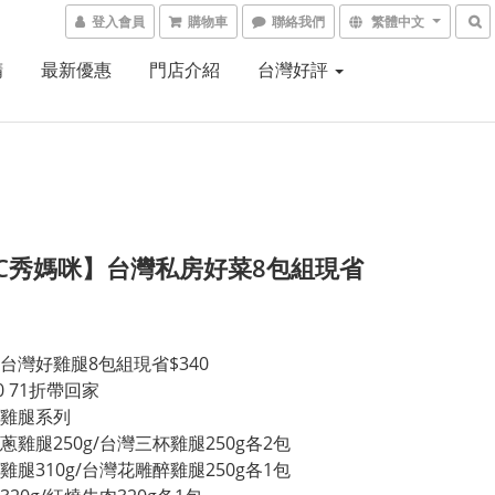
登入會員
購物車
聯絡我們
繁體中文
精
最新優惠
門店介紹
台灣好評
C秀媽咪】台灣私房好菜8包組現省
台灣好雞腿8包組現省$340
0 71折帶回家
雞腿系列
蔥雞腿250g/台灣三杯雞腿250g各2包
雞腿310g/台灣花雕醉雞腿250g各1包