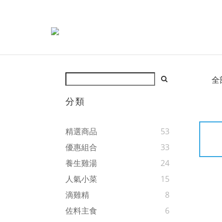
全
分類
精選商品
53
優惠組合
33
養生雞湯
24
人氣小菜
15
滴雞精
8
佐料主食
6