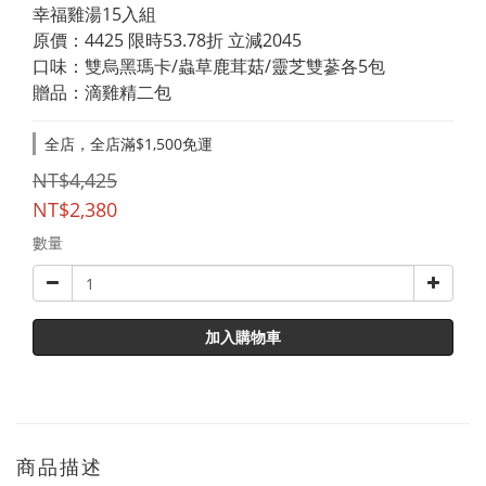
幸福雞湯15入組
原價：4425 限時53.78折 立減2045
口味：雙烏黑瑪卡/蟲草鹿茸菇/靈芝雙蔘各5包
贈品：滴雞精二包
全店，全店滿$1,500免運
NT$4,425
NT$2,380
數量
加入購物車
商品描述