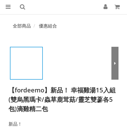
全部商品
優惠組合
【fordeemo】新品！ 幸福雞湯15入組
(雙烏黑瑪卡/蟲草鹿茸菇/靈芝雙蔘各5
包)滴雞精二包
新品！