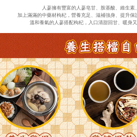
人蔘擁有豐富的人蔘皂甘、胺基酸、維生素
加上滿滿的中藥材枸杞，營養充足、滋補強身、提升保
溫和養氣的人蔘搭配枸杞，入口清甜回甘、暖身