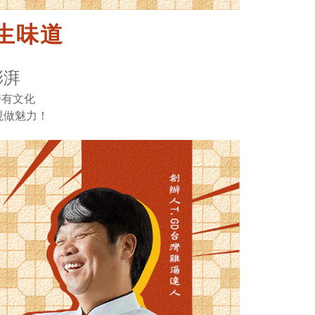
生味道
澎湃
特有文化
現做魅力！