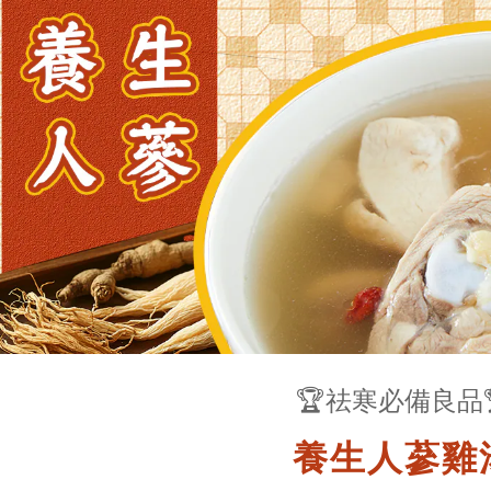
🏆祛寒必備良品
養生人蔘雞