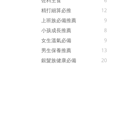
佐料主食
6
精打細算必推
12
上班族必備推薦
9
小孩成長推薦
8
女生溫氣必備
9
男生保養推薦
13
銀髮族健康必備
20