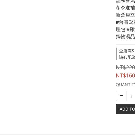
溫和養氣
冬令進補
新會員立
#台灣G
理包 #
鍋物湯品
全店滿$1,
隨心配滿額
NT$220
NT$160
QUANTIT
ADD TO