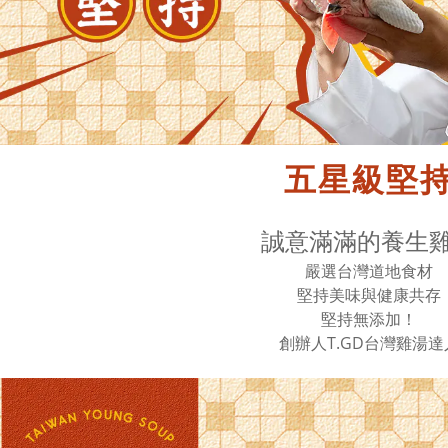
五星級堅
誠意滿滿的養生
嚴選台灣道地食材
堅持美味與健康共存
堅持無添加！
創辦人T.GD台灣雞湯達