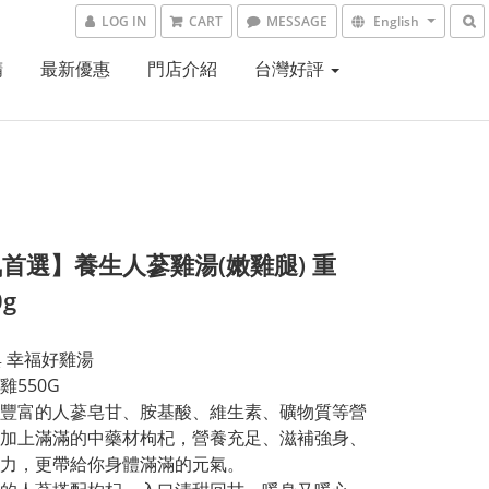
LOG IN
CART
MESSAGE
English
精
最新優惠
門店介紹
台灣好評
首選】養生人蔘雞湯(嫩雞腿) 重
0g
典 幸福好雞湯
雞550G
豐富的人蔘皂甘、胺基酸、維生素、礦物質等營
加上滿滿的中藥材枸杞，營養充足、滋補強身、
力，更帶給你身體滿滿的元氣。