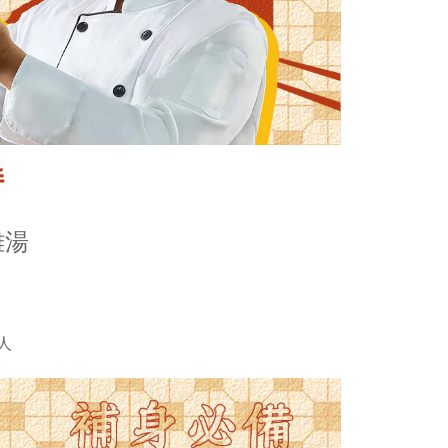
持
雞湯
人