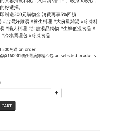
的人蔘搭配枸杞，入口清甜回甘、暖身又暖心，
的好選擇。
即贈送300元購物金 消費再享5%回饋
湯 #台灣好雞湯 #養生料理 #大份量雞湯 #冷凍料
雞湯 #懶人料理 #加熱湯品鍋物 #生鮮低溫食品 #
 #冷凍調理包 #冷凍食品
500免運 on order
$1600加贈任選滴雞精乙包 on selected products
Y
 CART