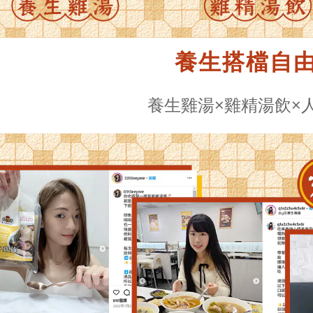
養生搭檔自
養生雞湯×雞精湯飲×