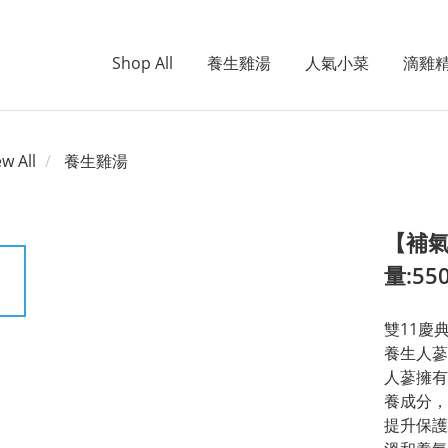
Shop All
養生雞湯
人氣小菜
滴雞
ew All
養生雞湯
【補氣
量:55
雙11慶
養生人蔘
人蔘擁有
養成分，
提升保護