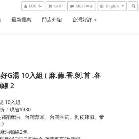
LOG IN
CART
MESSAGE
English
精
最新優惠
門店介紹
台灣好評
G湯 10入組 ( 麻.蒜.香.剝.首 .各
麵線 2
湯 10入組
5折！現省$930
招牌麻油、台灣蒜頭、台灣香菇、剝皮辣椒、帝
各2
麻油麵線2包