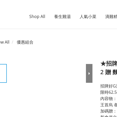
Shop All
養生雞湯
人氣小菜
滴雞
ew All
優惠組合
★招牌好
2 贈 
招牌好G
限時62.
內容物：
王首烏 
加碼贈：