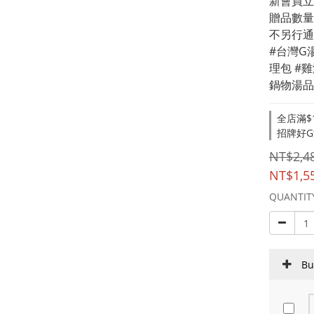
新會員立
贈品數量
不另行通
#台灣G
理包 #
鍋物湯品
全店滿$1,
招牌好G湯 
NT$2,4
NT$1,5
QUANTIT
Bu