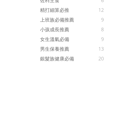
佐料主食
6
精打細算必推
12
上班族必備推薦
9
小孩成長推薦
8
女生溫氣必備
9
男生保養推薦
13
銀髮族健康必備
20