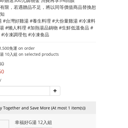
即贈送300元購物金 消費再享5%回饋 
有限，若遇贈品不足，將以同等價值商品替換恕
知
湯 #台灣好雞湯 #養生料理 #大份量雞湯 #冷凍料
雞湯 #懶人料理 #加熱湯品鍋物 #生鮮低溫食品 #
 #冷凍調理包 #冷凍食品
500免運 on order
10入組 on selected products
80
50
Y
y Together and Save More
(At most 1 item(s))
幸福好G湯 12入組