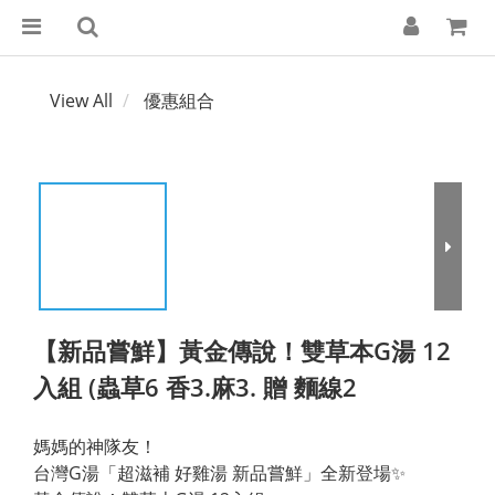
View All
優惠組合
【新品嘗鮮】黃金傳說！雙草本G湯 12
入組 (蟲草6 香3.麻3. 贈 麵線2
媽媽的神隊友！
台灣G湯「超滋補 好雞湯 新品嘗鮮」全新登場✨